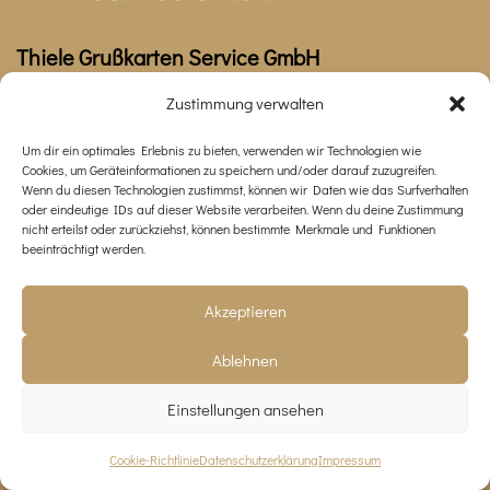
Thiele Grußkarten Service GmbH
Schulstraße 3
Zustimmung verwalten
01454 Radeberg
Um dir ein optimales Erlebnis zu bieten, verwenden wir Technologien wie
Cookies, um Geräteinformationen zu speichern und/oder darauf zuzugreifen.
Tel.
+49 (0) 3528 4630431
Wenn du diesen Technologien zustimmst, können wir Daten wie das Surfverhalten
Fax: 03528 4630447
oder eindeutige IDs auf dieser Website verarbeiten. Wenn du deine Zustimmung
nicht erteilst oder zurückziehst, können bestimmte Merkmale und Funktionen
beeinträchtigt werden.
info@hv-thiele.de
Portfolio
Akzeptieren
Geschenkband
Ablehnen
Grußkarten
Kerzen
Einstellungen ansehen
Kinder-Schreibware, Geschenkverpackung, Accessoires
Rechtliches
Cookie-Richtlinie
Datenschutzerklärung
Impressum